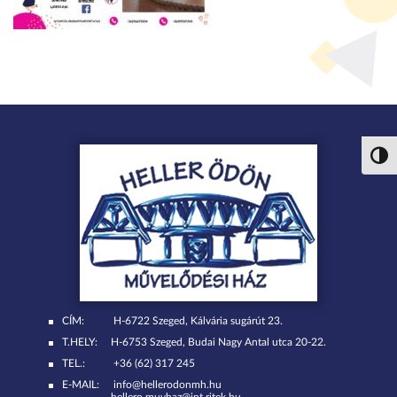
Nagy 
CÍM:
H-6722 Szeged, Kálvária sugárút 23.
T.HELY:
H-6753 Szeged, Budai Nagy Antal utca 20-22.
TEL.:
+36 (62) 317 245
E-MAIL:
info@hellerodonmh.hu