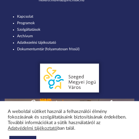
hellero.muvhaz@int.ritek.hu
Kapcsolat
Programok
Szolgáltatások
Archívum
Adatkezelési tájékoztató
Dokumentumtár (folyamatosan frissül)
A weboldal sütiket használ a felhasználói élmény
fokozásának és szolgáltatásaink biztosításának érdekében.
Minden jog fenntartva 2026 © Szent-Györgyi Albert Agóra Heller Ödön
További információkat a sütik használatáról az
Adatvédelmi tájékoztató
ban talál.
Művelődési Ház Szeged-Tápé / design by greenteam.hu