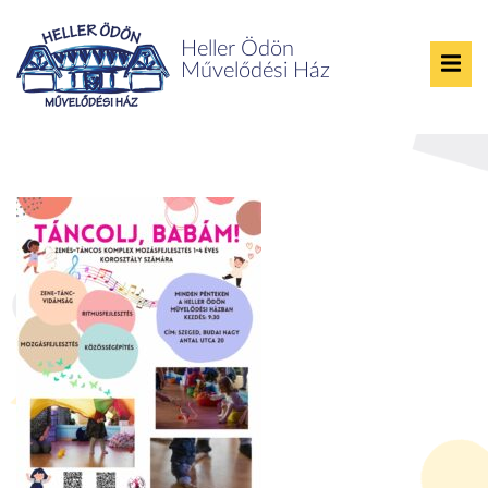
Heller Ödön
Művelődési Ház
Táncolj, Babám!