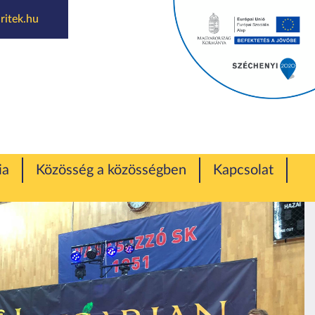
ritek.hu
áncklub
ia
Közösség a közösségben
Kapcsolat