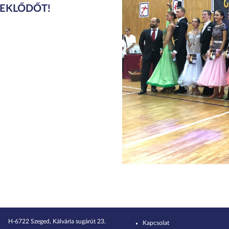
DEKLŐDŐT!
H-6722 Szeged, Kálvária sugárút 23.
Kapcsolat