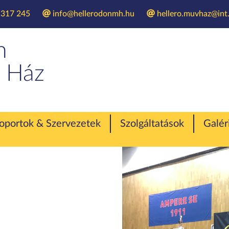
 317 245
info@hellerodonmh.hu
hellero.muvhaz@int.
n Szeged Versenyt
n
 Ház
oportok & Szervezetek
Szolgáltatások
Galér