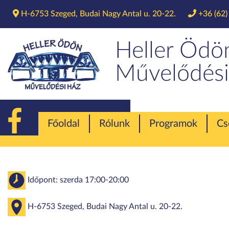
H-6753 Szeged, Budai Nagy Antal u. 20-22.
+36 (62)
Papiro
Heller Ödö
Művelődési
Főoldal
Rólunk
Programok
Cs
Időpont: szerda 17:00-20:00
H-6753 Szeged, Budai Nagy Antal u. 20-22.