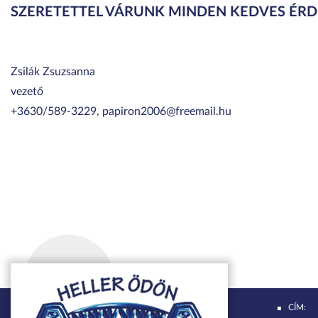
SZERETETTEL VÁRUNK MINDEN KEDVES ÉR
Zsilák Zsuzsanna
vezető
+3630/589-3229, papiron2006@freemail.hu
CÍM: