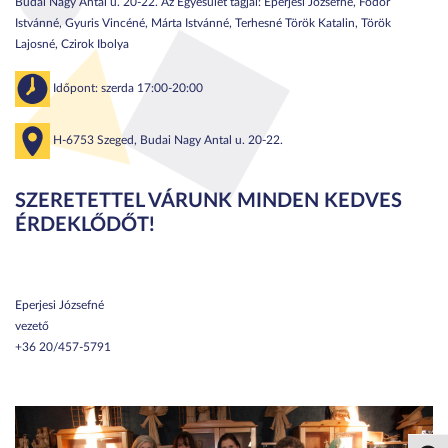
Budai Nagy Antal u. 20-22. Az Egyesület tagjai: Eperjesi Józsefné, Fodor
Istvánné, Gyuris Vincéné, Márta Istvánné, Terhesné Török Katalin, Török
Lajosné, Czirok Ibolya
Időpont: szerda 17:00-20:00
H-6753 Szeged, Budai Nagy Antal u. 20-22.
SZERETETTEL VÁRUNK MINDEN KEDVES
ÉRDEKLŐDŐT!
Eperjesi Józsefné
vezető
+36 20/457-5791