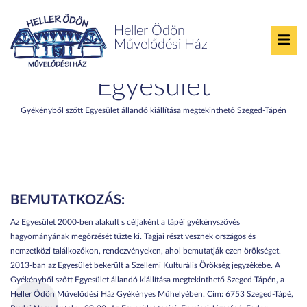
Heller Ödön
Művelődési Ház
Gyékényből Szőtt
Egyesület
Gyékényből szőtt Egyesület állandó kiállítása megtekinthető Szeged-Tápén
BEMUTATKOZÁS:
Az Egyesület 2000-ben alakult s céljaként a tápéi gyékényszövés
hagyományának megőrzését tűzte ki. Tagjai részt vesznek országos és
nemzetközi találkozókon, rendezvényeken, ahol bemutatják ezen örökséget.
2013-ban az Egyesület bekerült a Szellemi Kulturális Örökség jegyzékébe. A
Gyékényből szőtt Egyesület állandó kiállítása megtekinthető Szeged-Tápén, a
Heller Ödön Művelődési Ház Gyékényes Műhelyében. Cím: 6753 Szeged-Tápé,