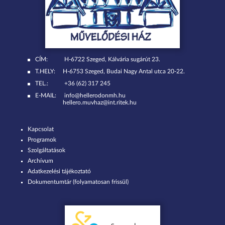
CÍM:
H-6722 Szeged, Kálvária sugárút 23.
T.HELY:
H-6753 Szeged, Budai Nagy Antal utca 20-22.
TEL.:
+36 (62) 317 245
E-MAIL:
info@hellerodonmh.hu
hellero.muvhaz@int.ritek.hu
Kapcsolat
Programok
Szolgáltatások
Archívum
Adatkezelési tájékoztató
Dokumentumtár (folyamatosan frissül)