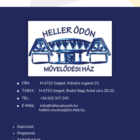
CÍM:
H-6722 Szeged, Kálvária sugárút 23.
T.HELY:
H-6753 Szeged, Budai Nagy Antal utca 20-22.
TEL.:
+36 (62) 317 245
E-MAIL:
info@hellerodonmh.hu
hellero.muvhaz@int.ritek.hu
Kapcsolat
Programok
Szolgáltatások