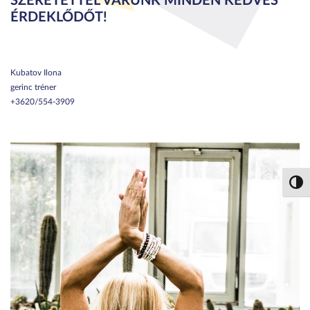
SZERETETTEL VÁRUNK MINDEN KEDVES
ÉRDEKLŐDŐT!
Kubatov Ilona
gerinc tréner
+3620/554-3909
Nagy 