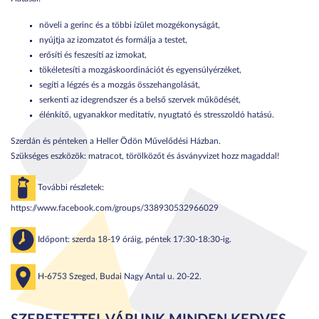
növeli a gerinc és a többi ízület mozgékonyságát,
nyújtja az izomzatot és formálja a testet,
erősíti és feszesíti az izmokat,
tökéletesíti a mozgáskoordinációt és egyensúlyérzéket,
segíti a légzés és a mozgás összehangolását,
serkenti az idegrendszer és a belső szervek működését,
élénkítő, ugyanakkor meditatív, nyugtató és stresszoldó hatású.
Szerdán és pénteken a Heller Ödön Művelődési Házban.
Szükséges eszközök: matracot, törölközőt és ásványvizet hozz magaddal!
További részletek:
https://www.facebook.com/groups/338930532966029
Időpont: szerda 18-19 óráig, péntek 17:30-18:30-ig.
H-6753 Szeged, Budai Nagy Antal u. 20-22.