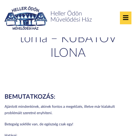
Heller Ödön
Művelődési Ház
Gerinc- és tartásjavító
torna – KUBATOV
ILONA
BEMUTATKOZÁS:
Ajánlott mindenkinek, akinek fontos a megelőzés, illetve már kialakult
problémáit szeretné enyhíteni.
Betegség sokféle van, de egészség csak egy!
Hatásai: