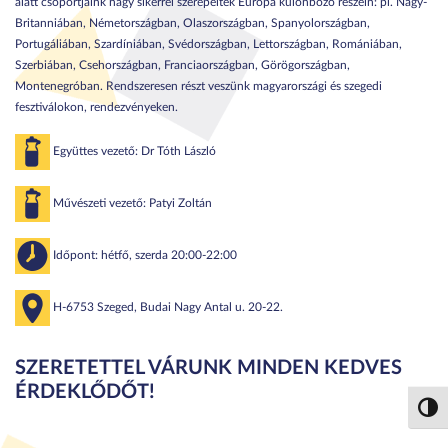
alatt csoportjaink nagy sikerrel szerepeltek Európa különböző részein: pl. Nagy-
Britanniában, Németországban, Olaszországban, Spanyolországban,
Portugáliában, Szardíniában, Svédországban, Lettországban, Romániában,
Szerbiában, Csehországban, Franciaországban, Görögországban,
Montenegróban. Rendszeresen részt veszünk magyarországi és szegedi
fesztiválokon, rendezvényeken.
Együttes vezető: Dr Tóth László
Művészeti vezető: Patyi Zoltán
Időpont: hétfő, szerda 20:00-22:00
H-6753 Szeged, Budai Nagy Antal u. 20-22.
SZERETETTEL VÁRUNK MINDEN KEDVES
ÉRDEKLŐDŐT!
Nagy 