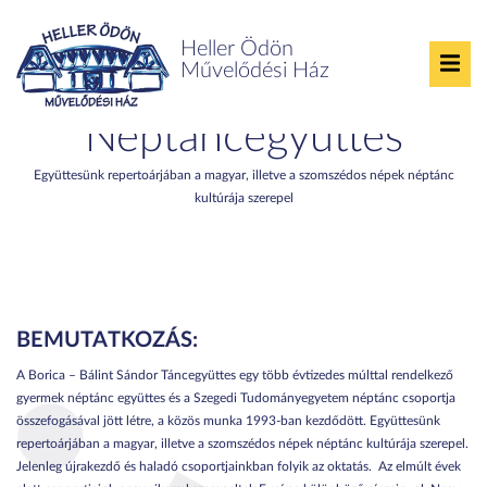
Heller Ödön
Művelődési Ház
Borica-Bálint Sándor
Néptáncegyüttes
Együttesünk repertoárjában a magyar, illetve a szomszédos népek néptánc
kultúrája szerepel
BEMUTATKOZÁS:
A Borica – Bálint Sándor Táncegyüttes egy több évtizedes múlttal rendelkező
gyermek néptánc együttes és a Szegedi Tudományegyetem néptánc csoportja
összefogásával jött létre, a közös munka 1993-ban kezdődött. Együttesünk
repertoárjában a magyar, illetve a szomszédos népek néptánc kultúrája szerepel.
Jelenleg újrakezdő és haladó csoportjainkban folyik az oktatás. Az elmúlt évek