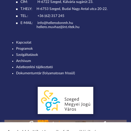
CÍM:
H-6722 Szeged, Kálvária sugárút 23.
T.HELY:
H-6753 Szeged, Budai Nagy Antal utca 20-22.
TEL.:
+36 (62) 317 245
E-MAIL:
info@hellerodonmh.hu
hellero.muvhaz@int.ritek.hu
Kapcsolat
Programok
Szolgáltatások
Archívum
Adatkezelési tájékoztató
Dokumentumtár (folyamatosan frissül)