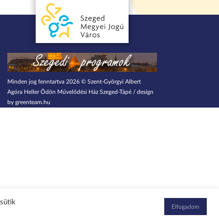
Minden jog fenntartva 2026 © Szent-Györgyi Albert
Agóra Heller Ödön Művelődési Ház Szeged-Tápé / design
by greenteam.hu
sütik
Elfogadom