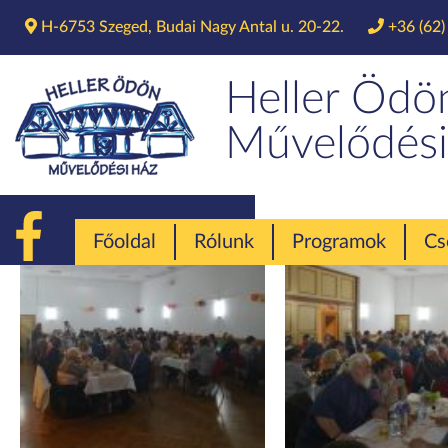
H-6753 Szeged, Budai Nagy Antal u. 20-22.
+36 (62)
Heller Ödö
Művelődési
Főoldal
Rólunk
Programok
Cs