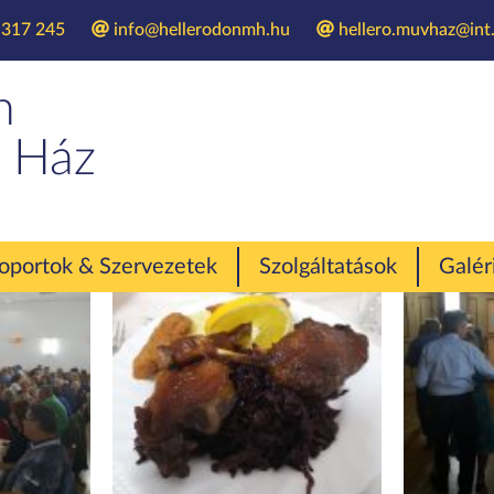
 317 245
info@hellerodonmh.hu
hellero.muvhaz@int.
Libabál 2021
n
 Ház
oportok & Szervezetek
Szolgáltatások
Galér