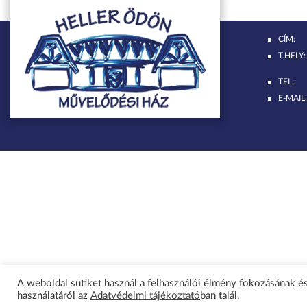
CÍM:
T.HELY:
TEL.:
E-MAIL:
A weboldal sütiket használ a felhasználói élmény fokozásának és
használatáról az
Adatvédelmi tájékoztató
ban talál.