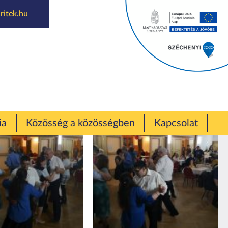
ritek.hu
ia
Közösség a közösségben
Kapcsolat