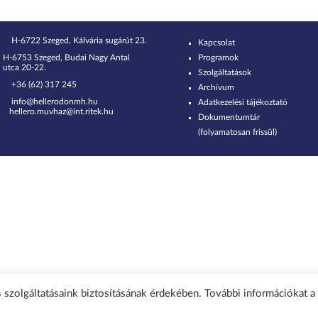
H-6722 Szeged, Kálvária sugárút 23.
Kapcsolat
H-6753 Szeged, Budai Nagy Antal
Programok
utca 20-22.
Szolgáltatások
+36 (62) 317 245
Archívum
info@hellerodonmh.hu
Adatkezelési tájékoztató
hellero.muvhaz@int.ritek.hu
Dokumentumtár
(folyamatosan frissül)
 szolgáltatásaink biztosításának érdekében. További információkat a 