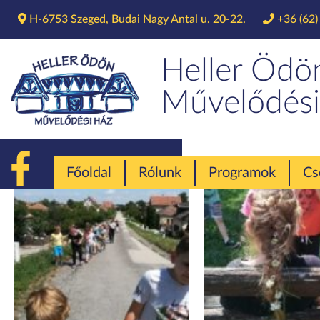
H-6753 Szeged, Budai Nagy Antal u. 20-22.
+36 (62)
K
Heller Ödö
Művelődési
Főoldal
Rólunk
Programok
Cs