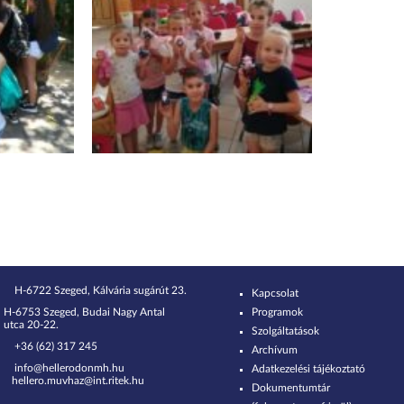
H-6722 Szeged, Kálvária sugárút 23.
Kapcsolat
H-6753 Szeged, Budai Nagy Antal
Programok
utca 20-22.
Szolgáltatások
+36 (62) 317 245
Archívum
info@hellerodonmh.hu
Adatkezelési tájékoztató
hellero.muvhaz@int.ritek.hu
Dokumentumtár