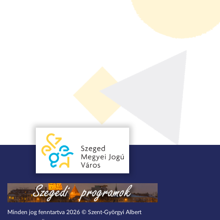
Minden jog fenntartva 2026 © Szent-Györgyi Albert