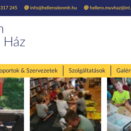
 317 245
info@hellerodonmh.hu
hellero.muvhaz@int.
incskereső tábor 20
n
 Ház
oportok & Szervezetek
Szolgáltatások
Galér