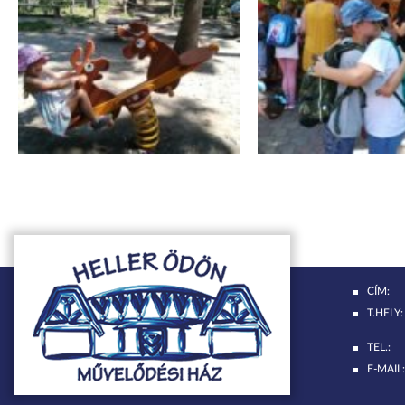
CÍM:
T.HELY:
TEL.:
E-MAIL: