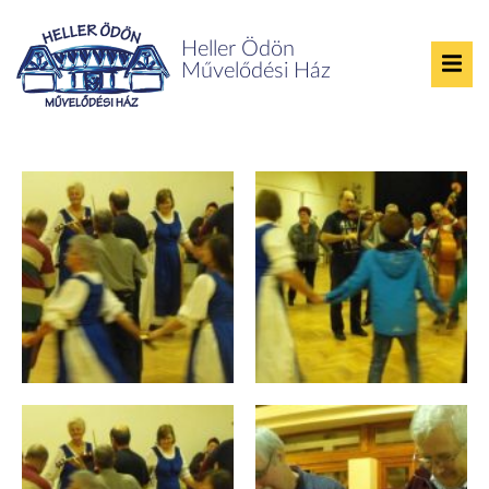
Heller Ödön
Művelődési Ház
Gyöprugi Táncház 2015