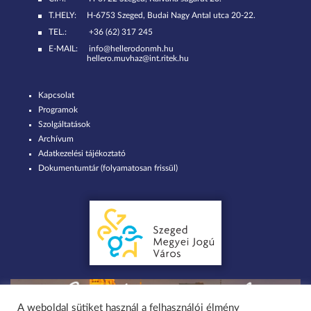
T.HELY:
H-6753 Szeged, Budai Nagy Antal utca 20-22.
TEL.:
+36 (62) 317 245
E-MAIL:
info@hellerodonmh.hu
hellero.muvhaz@int.ritek.hu
Kapcsolat
Programok
Szolgáltatások
Archívum
Adatkezelési tájékoztató
Dokumentumtár (folyamatosan frissül)
A weboldal sütiket használ a felhasználói élmény