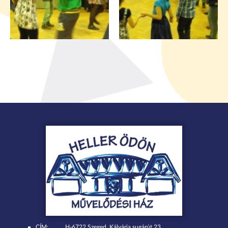
CÍM:
H-6722 Szeged, Kálvária sugárút 23.