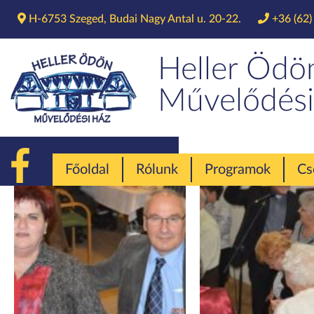
H-6753 Szeged, Budai Nagy Antal u. 20-22.
+36 (62)
Heller Ödö
Művelődési
Főoldal
Rólunk
Programok
Cs