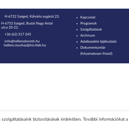
H-6722 Szeged, Kálvária sugárút 23.
Kapcsolat
H-6753 Szeged, Budai Nagy Antal
Programok
utca 20-22.
Szolgáltatások
+36 (62) 317 245
Archívum
info@hellerodonmh.hu
Adatkezelési tájékoztató
hellero.muvhaz@int.ritek.hu
Dokumentumtár
(folyamatosan frissül)
 szolgáltatásaink biztosításának érdekében. További információkat a 