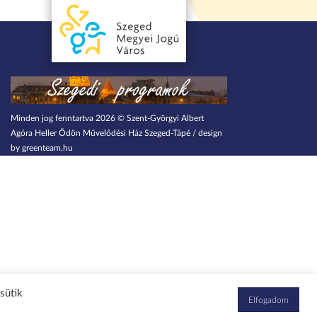
Minden jog fenntartva 2026 © Szent-Györgyi Albert
Agóra Heller Ödön Művelődési Ház Szeged-Tápé / design
by greenteam.hu
sütik
Elfogadom