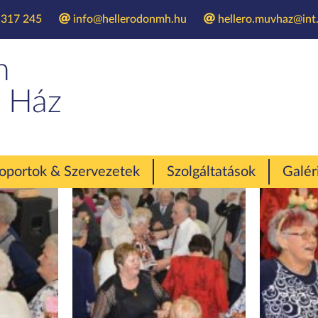
 317 245
info@hellerodonmh.hu
hellero.muvhaz@int.
Farsangi bál 2016
n
 Ház
oportok & Szervezetek
Szolgáltatások
Galér