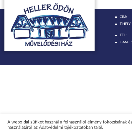
CÍM:
T.HELY:
TEL.:
E-MAIL:
A weboldal sütiket használ a felhasználói élmény fokozásának és
használatáról az
Adatvédelmi tájékoztató
ban talál.